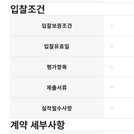
입찰조건
입찰보증조건
-
입찰유효일
-
평가항목
-
제출서류
-
실적필수사항
-
계약 세부사항