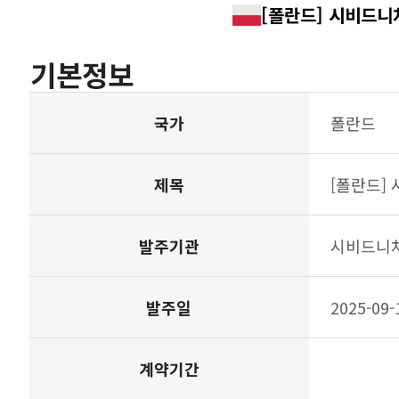
[폴란드] 시비드니차 시
기본정보
주요사업 테이블 설
국가
폴란드
제목
[폴란드] 시
발주기관
시비드니차
발주일
2025-09-
계약기간