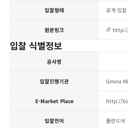
입찰형태
공개 입찰
원문링크
http:
링크
연결
입찰 식별정보
공사명
입찰진행기관
Gmina Mi
E-Market Place
http://b
입찰언어
폴란드어