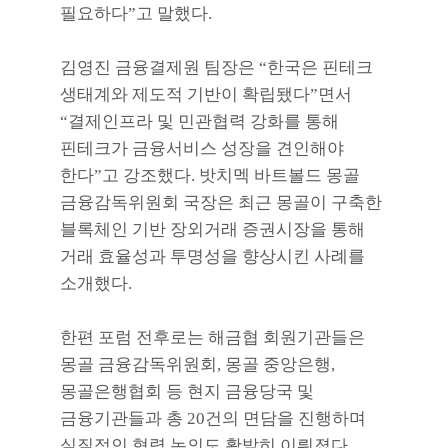
필요하다
”
고 말했다
.
김영진 금융결제원 팀장은
“
한국은 핀테크
생태계와 제도적 기반이 확립됐다
”
면서
“
결제인프라 및 민관협력 강화를 통해
핀테크가 금융서비스 성장을 견인해야
한다
”
고 강조했다
.
밧치멕 바트볼드 몽골
금융감독위원회 국장은 최근 몽골이 구축한
블록체인 기반 장외거래 증권시장을 통해
거래 효율성과 투명성을 향상시킨 사례를
소개했다
.
한편 포럼 전후로는 해금협 회원기관들은
몽골 금융감독위원회
,
몽골 중앙은행
,
몽골은행협회 등 현지 금융당국 및
금융기관들과 총
20
건의 면담을 진행하며
실질적인 협력 논의도 활발히 이뤄졌다
.