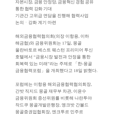
자본시장
,
금융 안정망
,
금융혁신 경험 공유
통한 협력 강화 기대
기관간 고위급 면담을 진행해 협력사업
논의ㆍ강화 계기 마련
해외금융협력협의회
(
의장 이항용
,
이하
해금협
)
와 금융위원회는
17
일
,
몽골
울란바토르 베스트 웨스턴 프리미어 투신
호텔에서
“
금융시장 발전과 안정을 통한
회복력 있는 미래
”
라는 주제로
「
한
-
몽골
금융협력포럼
」
을 개최했다고
18
일 밝혔다
.
포럼에는 이항용 해외금융협력협의회장
,
간밧 직지드 몽골 재무부 차관
,
이윤수
금융위원회 증선위원를 비롯해 나란투야
작드쿠 몽골개발은행장
,
엥크밧 간볼드
몽골증권업협회장
,
엔크투르 민주르