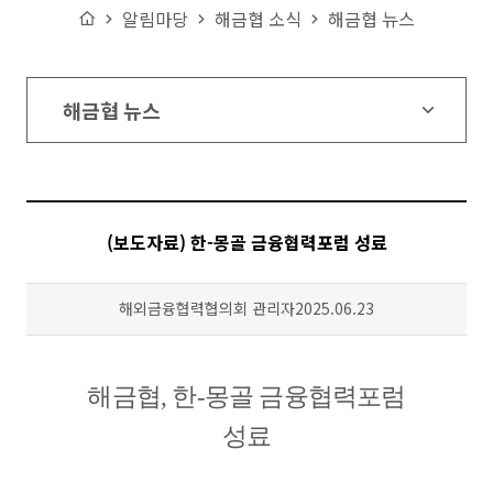
Home
알림마당
해금협 소식
해금협 뉴스
해금협 뉴스
(보도자료) 한-몽골 금융협력포럼 성료
작성자
등록일
해외금융협력협의회 관리자
2025.06.23
해금협
,
한
-
몽골 금융협력포럼
성료