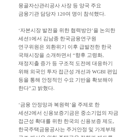
몽골자산관리공사 사장 등 양국 주요
금융기관 담당자
120
여 명이 참석했다
.
‘
자본시장 발전을 위한 협력방안
’
을 논의한
세션
1
에서 김남종 한국금융연구원
연구위원은 외환위기 이후 급발전한 한국
국채시장을 소개하면서
“
향후 고령화
,
재정지출 증가 등 구조적 도전에 대응하기
위해 외국인 투자 접근성 개선과
WGBI
편입
등을 통해 안정적인 수요 기반을 확보해야
한다
”
고 밝혔다
.
‘
금융 안정망과 복원력
’
을 주제로 한
세션
2
에서 신용보증기금은 중소기업의 자금
접근성 확대를 위한 한국의 신용보증 제도
,
한국주택금융공사는 주거안정 및 가계부채