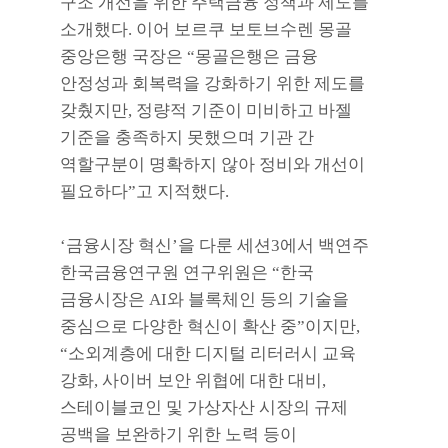
구조 개선을 위한 주택금융 정책과 제도를
소개했다
.
이어 보르쿠 보토브수렌 몽골
중앙은행 국장은
“
몽골은행은 금융
안정성과 회복력을 강화하기 위한 제도를
갖췄지만
,
정량적 기준이 미비하고 바젤
기준을 충족하지 못했으며 기관 간
역할구분이 명확하지 않아 정비와 개선이
필요하다
”
고 지적했다
.
‘
금융시장 혁신
’
을 다룬 세션
3
에서 백연주
한국금융연구원 연구위원은
“
한국
금융시장은
AI
와 블록체인 등의 기술을
중심으로 다양한 혁신이 확산 중
”
이지만
,
“
소외계층에 대한 디지털 리터러시 교육
강화
,
사이버 보안 위협에 대한 대비
,
스테이블코인 및 가상자산 시장의 규제
공백을 보완하기 위한 노력 등이