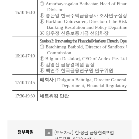
ⓜ
Amarbayasgalan Batbaatar, Head of Financial M
Division
15:10-16:10
ⓟ
송완영 한국주택금융공사 조사연구실장
ⓟ
Borkhuu Gotovsuren, Director of the Risk Asses
Banking Resolution and Policy Department, B
ⓟ
양우정 신용보증기금 선임
차장
Session 3: Innovating the Financial Markets: Fintech, Open Data,
ⓜ
Batchimeg Batbold, Director of Sandbox Unit at
Commission
16:10-17:10
ⓟ
Bilguun Dashdorj, CEO of Andex Pte. Ltd.
ⓟ
김영진 금융결제원 팀장
ⓟ
백연주 한국금융연구원 연구위원
폐회사
|
Dulguun Battulga, Director General at the
17:10-17:15
Department, Financial Regulatory Com
17:30-19:30
네트워킹 만찬
첨부파일
(보도자료) 한-몽골 금융협력포럼_
파일다운로드
보도자료_0618.pdf