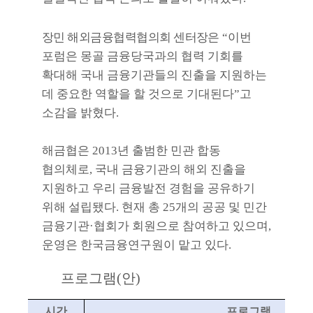
장민 해외금융협력협의회 센터장은
“
이번
포럼은 몽골 금융당국과의 협력 기회를
확대해 국내 금융기관들의 진출을 지원하는
데 중요한 역할을 할 것으로 기대된다
”
고
소감을 밝혔다
.
해금협은
2013
년 출범한 민관 합동
협의체로
,
국내 금융기관의 해외 진출을
지원하고 우리 금융발전 경험을 공유하기
위해 설립됐다
.
현재 총
25
개의 공공 및 민간
금융기관
·
협회가 회원으로 참여하고 있으며
,
운영은 한국금융연구원이 맡고 있다
.
프로그램
(
안
)
시간
프로그램