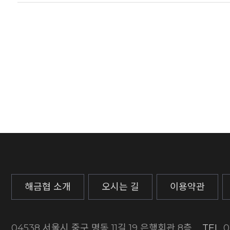
해금협 소개
오시는 길
이용약관
04538 서울시 중구 명동 11길 19 은행회관 8층
TEL
0