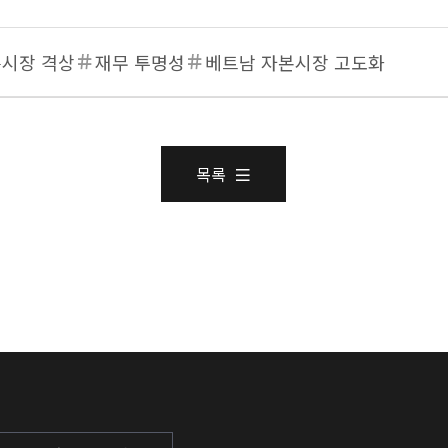
흥시장 격상
재무 투명성
베트남 자본시장 고도화
목록