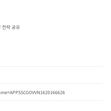
성 전략 공유
 구분
ocName=APPSSCGOVVN1620166626