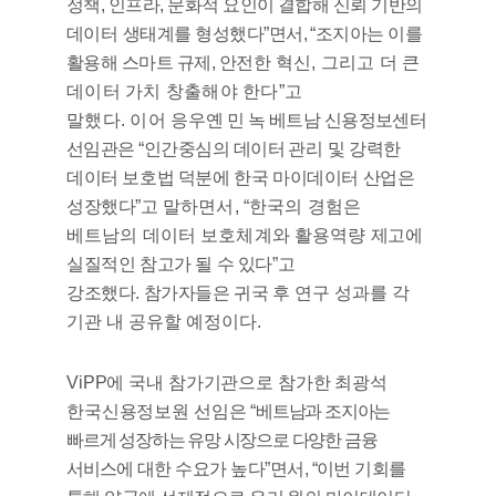
정책
,
인프라
,
문화적 요인이 결합해 신뢰 기반의
데이
터
생태계를 형성했다
”
면서
, “
조지아는 이를
활용해 스마트 규제
,
안전
한
혁신
,
그리고 더 큰
데이터 가치 창출해야 한다
”
고
말했다
.
이어
응우옌
민 녹 베트남 신용정보센터
선임관은
“
인간중심의 데이터 관
리
및 강력한
데이터 보호법 덕분에 한국 마이데이터 산업은
성장했다
”
고
말하면서
, “
한국의 경험은
베트남의 데이터 보호체계와 활용역량
제
고에
실질적인 참고가 될 수 있다
”
고
강조했다
.
참가자들은 귀국
후 연구 성과를 각
기관 내 공유할 예정이다
.
ViPP
에 국내 참가기관으로 참가한 최광석
한국신용정보원 선임은
“
베
트남과 조지아는
빠르게 성장하는 유망 시장으로 다양한 금융
서비
스에 대한 수요가 높다
”
면서
, “
이번 기회를