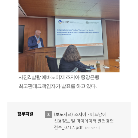
사진
2.
발람 에바노이제 조지아 중앙은행
최고핀테크책임자가 발표를 하고 있다
.
첨부파일
(보도자료) 조지아ㆍ베트남에
파일다운로드
신용정보 및 마이데이터 발전경험
전수_0717.pdf
(231.92 KB)