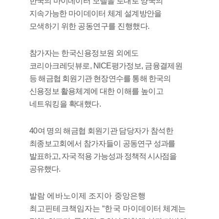
한국의 마이데이
터
모델을 토대로 양국의
지속가능한 마이데이터 체계 설계방안을
모색하
기 위한 공동연구를 진행했다
.
참가자는 한국신용정보원 외에도
코리아크레딧뷰로
, NICE
평가정보
,
금융
결제원
등 해금협 회원기관 현장연수를 통해 한국의
신용정보 활용체계
에 대한 이해를 높이고
네트워킹을 확대했다
.
40
여 명의 해금협 회원기관 담당자가 참석한
최종보고회에서 참가자들
이
공동연구 성과를
발표하고
,
자국 적용 가능성과 정책적 시사점을
공유했
다
.
발람 에바노이제 조지아 중앙은행
최고핀테크책임자는
“
한국 마이
데
이터 체계는