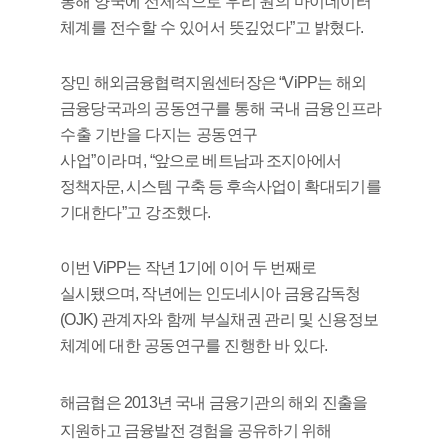
통해 양국에 선제적으로 우리 원의 마이데이터
체계를 전수할 수 있어서 뜻깊었다
”
고 밝혔다
.
장민 해외금융협력지원센터장은
“ViPP
는 해외
금융당국과의 공동연구
를
통해 국내 금융인프라
수출 기반을 다지는 공동연구
사업
”
이라며
,
“
앞
으로 베트남과 조지아에서
정책자문
,
시스템 구축 등 후속사업이 확
대되기를
기대한다
”
고 강조했다
.
이번
ViPP
는 작년
1
기에 이어 두 번째로
실시됐으며
,
작년에는 인도네시
아
금융감독청
(OJK)
관계자와 함께 부실채권 관리 및 신용정보
체계에 대
한 공동연구를 진행한 바 있다
.
해금협
은
2013
년 국내 금융기관의 해외 진출을
지원하고 금융발전 경험
을
공유하기 위해