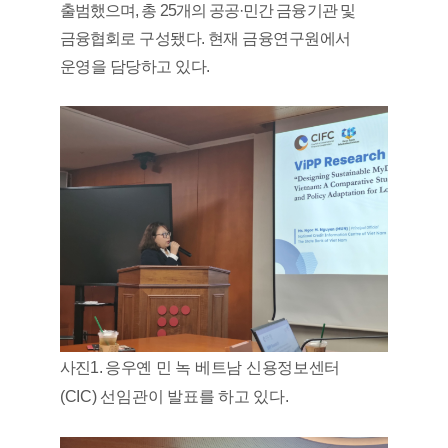
출범했으며
,
총
25
개의 공공
·
민간 금융기관 및
금융협회
로 구성됐다
.
현재 금융연구원에서
운영을 담당하고 있다
.
사진
1.
응우옌 민 녹 베트남 신용정보센터
(CIC)
선임관이 발표를 하고 있다
.