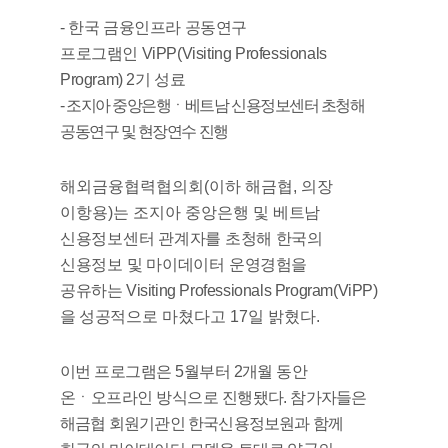
- 한국 금융인프라 공동연구
프로그램인
ViPP(Visiting Professionals
Program) 2
기 성료
- 조지아 중앙은행ㆍ베트남 신용정보센터 초청해
공동연구 및 현장연수
진행
해외금융협력협의회
(
이하 해금협
,
의장
이항용
)
는 조지아 중앙은행 및
베트남
신용정보센터 관계자를 초청해 한국의
신용정보 및 마이데이
터
운영경험을
공유하는
Visiting Professionals Program(ViPP)
을 성공적으
로 마쳤다고
17
일 밝혔다
.
이번 프로그램은
5
월부터
2
개월 동안
온ㆍ오프라인 방식으로 진행됐다
.
참가자들은
해금협 회원기관인 한국신용정보원과 함께