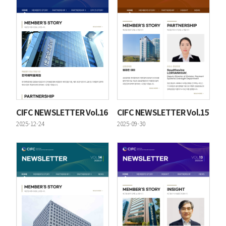
CIFC NEWSLETTER Vol.16
CIFC NEWSLETTER Vol.15
등록일
등록일
2025-12-24
2025-09-30