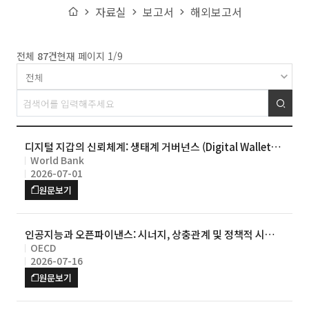
Home
자료실
보고서
해외보고서
전체
87건
현재 페이지
1
/9
검색
디지털 지갑의 신뢰체계: 생태계 거버넌스 (Digital Wallets:
World Bank
Trust Frameworks – Governing the Ecosystem)
2026-07-01
원문보기
인공지능과 오픈파이낸스: 시너지, 상충관계 및 정책적 시사점
OECD
(Artificial intelligence and open finance: Synergies, tr
2026-07-16
ade-offs and policy implications)
원문보기