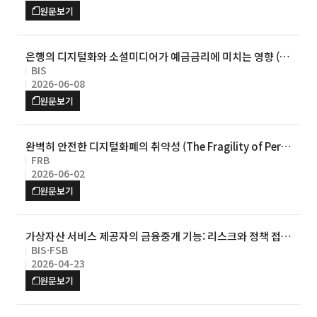
원문보기
은행의 디지털화와 소셜미디어가 예금금리에 미치는 영향 (T
BIS
he digitalisation of banking and social media: Implic
2026-06-08
ations for deposit pricing)
원문보기
완벽히 안전한 디지털화폐의 취약성 (The Fragility of Perfe
FRB
ctly Safe Digital Money)
2026-06-02
원문보기
가상자산 서비스 제공자의 금융중개 기능: 리스크와 정책 접근
BIS·FSB
(Cryptoasset Service Providers as Financial Intermed
2026-04-23
iaries: Risks and Policy Approaches)
원문보기