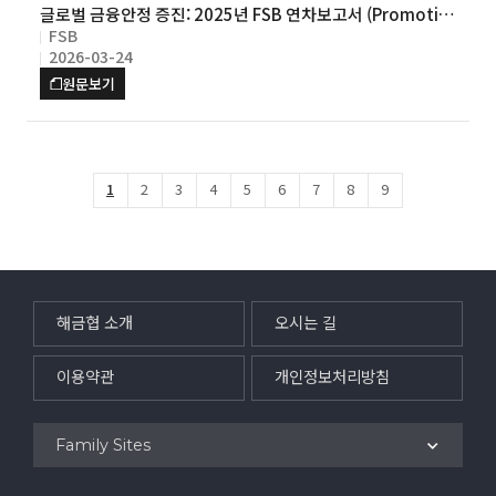
글로벌 금융안정 증진: 2025년 FSB 연차보고서 (Promotin
FSB
g Global Financial Stability: 2025 FSB Annual Report)
2026-03-24
원문보기
1
2
3
4
5
6
7
8
9
해금협 소개
오시는 길
이용약관
개인정보처리방침
Family Sites