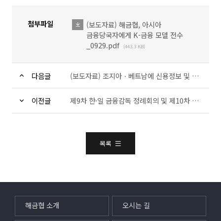
첨부파일
(보도자료) 해금협, 아시아
파일다운로드
금융당국자에게 K-금융 모델 전수
_0929.pdf
(443.3 KB)
다음글
(보도자료) 조지아ㆍ베트남에 신용정보 및 마이데이터 발전경험 전수
이전글
제9차 한·일 금융감독 정례회의 및 제10차 국제금융협력포럼 개최
목록
해금협 소개
오시는 길