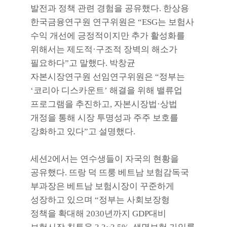
발전과 정책 관련 경험을 공유했다
.
한상용
한국금융연구원 연구위원은
“ESG
는 보험사
수익 개선에 긍정적이지만 추가 활성화를
위해서는 제도적
·
구조적 장벽의 해소가
필요하다
”
고 말했다
.
박창균
자본시장연구원 선임연구위원은
“
정부는
‘
코리아 디스카운트
’
해결을 위해 밸류업
프로그램을 추진하고
,
자본시장법
·
상법
개정을 통해 시장 투명성과 주주 보호를
강화하고 있다
”
고 설명했다
.
세션
2
에서는 연수생들이 자국의 현황을
공유했다
.
뜨랑 덕 뜨룽 베트남 보험감독국
부과장은 베트남 보험시장이 꾸준하게
성장하고 있으며
“
정부는 사회보장형
정책을 확대해
2030
년까지
GDP
대비