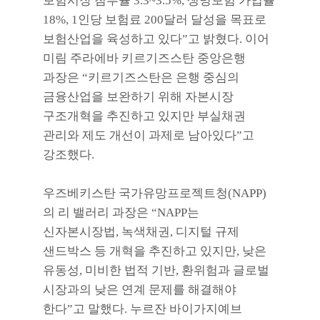
보험시장 침투율
3.3~3.5%,
생명보험 가입률
18%, 1
인당 보험료
200
달러 달성을 목표로
보험산업을 육성하고 있다
”
고 밝혔다
.
이어
미림 주라에바 키르기즈스탄 중앙은행
과장은
“
키르기즈스탄은 은행 중심의
금융산업을 보완하기 위해 자본시장
구조개혁을 추진하고 있지만 부실채권
관리와 제도 개선이 과제로 남아있다
”
고
강조했다
.
우즈베키스탄 국가유망프로젝트청
(NAPP)
의 리 밸러리 과장은
“NAPP
는
신자본시장법
,
녹색채권
,
디지털 규제
샌드박스 등 개혁을 추진하고 있지만
,
낮은
유동성
,
미비한 법적 기반
,
환위험과 글로벌
시장과의 낮은 연계 문제를 해결해야
한다
”
고 말했다
.
누르잔 바이가지예브