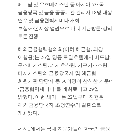
베트남 및 우즈베키스탄 등 아시아
5
개국
금융당국 및 금융 공공기관 관리자
18
명 대상
연수 및 금융협력세미나 개최
보험
·
자본시장 업권으로 나눠 기관방문
·
강의
·
토론 진행
해외금융협력협의회
(
이하 해금협
,
의장
이항용
)
는
26
일 명동 로얄호텔에서 베트남
,
우즈베키스탄
,
카자흐스탄
,
키르기즈스탄
,
타지키스탄의 금융당국자 및 해금협
회원기관 담당자 등
50
여명이 참석한 가운데
‘
금융협력세미나
’
를 개최했다고
29
일
밝혔다
.
이번 세미나는
22
일부터 진행된
해외 금융당국자 초청연수의 일환으로
개최됐다
.
세션
1
에서는 국내 전문가들이 한국의 금융