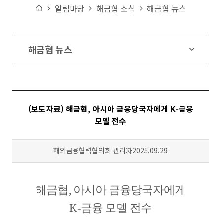
Home
알림마당
해금협 소식
해금협 뉴스
해금협 뉴스
(보도자료) 해금협, 아시아 금융당국자에게 K-금융
모델 전수
작성자
등록일
해외금융협력협의회 관리자
2025.09.29
해금협
,
아시아 금융당국자에게
K-
금융 모델 전수