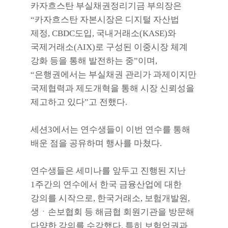
카자흐스탄 부실채권정리기금 부의장은
“
카자흐스탄 자본시장은 디지털 자산법
제정
, CBDC
도입
,
국내거래소
(KASE)
와
국제거래소
(AIX)
로 구성된 이중시장 체계
강화 등을 통해 발전하는 중
”
이며
,
“
은행권에서는 부실채권 관리가 과제이지만
국제협력과 제도개혁을 통해 시장 신뢰성을
제고하고 있다
”
고 전했다
.
세션
3
에서는 연수생들이 이번 연수를 통해
배운 점을 공유하며 행사를 마쳤다
.
연수생들은 세미나를 앞두고 진행된 지난
1
주간의 연수에서 한국 금융산업에 대한
강의를 시작으로
,
한국거래소
,
보험개발원
,
생ㆍ손보협회 등 해금협 회원기관을 방문해
다양한 강의를 수강했다
.
특히 보험업권과