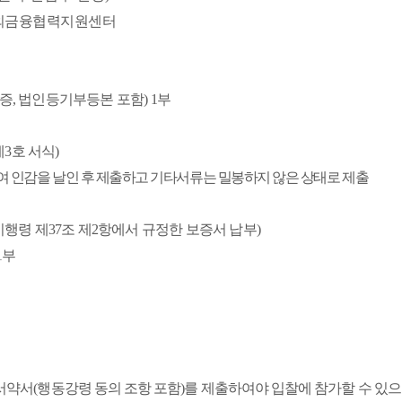
외금융협력지원센터
증
,
법인등기부등본 포함
) 1
부
제
3
호 서식
)
여 인감을 날인 후 제출하고 기타서류는 밀봉하지 않은 상태로 제출
시행령 제
37
조 제
2
항에서 규정한 보증서 납부
)
1
부
 서약서
(
행동강령 동의 조항 포함
)
를 제출하여야 입찰에 참가할 수 있