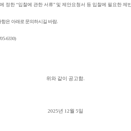
정에 정한
“
입찰에 관한 서류
”
및 제안요청서 등 입찰에 필요한 제
 사항은 아래로 문의하시길 바람
.
705-6330)
위와 같이 공고함
.
2025
년
12
월
5
일