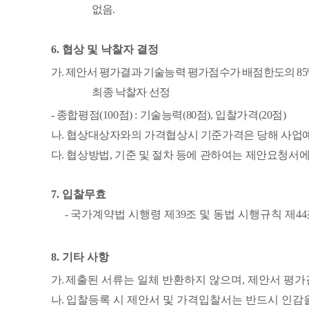
없음
.
6.
협상 및 낙찰자 결정
가
.
제안서 평가결과 기술능력 평가점수가 배점한도의
8
최종 낙찰자 선정
-
종합평점
(100
점
) :
기술능력
(80
점
),
입찰가격
(20
점
)
나
.
협상대상자와의 가격협상시 기준가격은 당해 사업예
다
.
협상방법
,
기준 및 절차 등에 관하여는 제안요청서에
7.
입찰무효
-
국가계약법 시행령 제
39
조 및 동법 시행규칙 제
44
8.
기타 사항
가
.
제출된 서류는 일체 반환하지 않으며
,
제안서 평가
나
.
입찰등록 시 제안서 및 가격입찰서는 반드시 인감