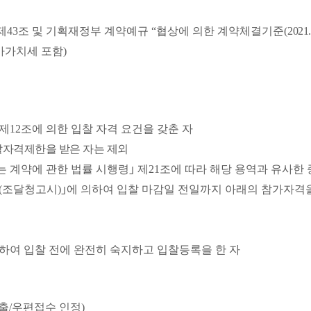
제
43
조 및 기획재정부 계약예규
“
협상에 의한 계약체결기준
(
2021.
가가치세 포함
)
제
12
조에 의한 입찰 자격 요건을 갖춘 자
찰자격제한을 받은 자는 제외
는 계약에 관한 법률 시행령
｣
제
21
조에 따라 해당 용역과 유사한
(
조달청고시
)
｣
에 의하여 입찰 마감일 전일까지 아래의 참가자격
하여 입찰 전에 완전히 숙지하고 입찰등록을 한 자
출
/
우편접수 인정
)