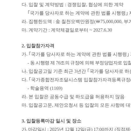
다
.
입찰 및 계약방법
:
경쟁입찰
,
협상에 의한 계약
｢
국가를 당사자로 하는 계약에 관한 법률 시행령
｣
라
.
집행한도액
:
金
칠천오백만원정
(
￦
75,000,000,
부
마
.
계약기간
:
계약체결일로부터
~ 2027.6.30
2.
입찰참가자격
가
.
｢
국가를 당사자로 하는 계약에 관한 법률 시행령
｣
-
동 시행령 제
76
조의 규정에 의해 부정당업자로 입
나
.
입찰공고일 기준 최근
3
년간
｢
국가를 당사자로 하
다
.
｢
국가종합전자조달시스템 입찰참가자격등록규정
-
학술용역
(1169)
라
.
본 입찰은 공동수급 및 하도급을 허용하지 않음
마
.
입찰공고문
,
제안요청서 등 입찰의 모든 사항에 대
3.
입찰등록마감 일시 및 장소
가
.
마감일시
: 2025
년
12
월
12
일
(
금
) 17:00
까지
(
직접제