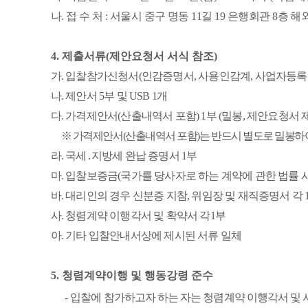
나
.
접 수 처
:
서울시 중구 명동
11
길
19
은행회관
8
층 해
4.
제출서류
(
제안요청서 서식 참조
)
가
.
입찰참가신청서
(
인감증명서
,
사용인감계
,
사업자등록
나
.
제안서
5
부 및
USB 1
개
다
.
가격제안서
(
산출내역서 포함
) 1
부
(
밀봉
,
제안요청서 
※
가격제안서
(
산출내역서 포함
)
는 반드시 별도로 밀봉하
라.
국세
․
지방세 완납 증명서
1
부
마
.
입찰보증금
(
국가를 당사자로 하는 계약에 관한 법률 
바
.
대리인의 경우 신분증 지참
,
위임장 및 재직증명서 각
사
.
청렴계약 이행각서 및 확약서 각
1
부
아
.
기타 입찰안내서상에 제시된 서류 일체
5.
청렴계약이행 및 행동강령 준수
-
입찰에 참가하고자 하는 자는 청렴계약 이행각서 및